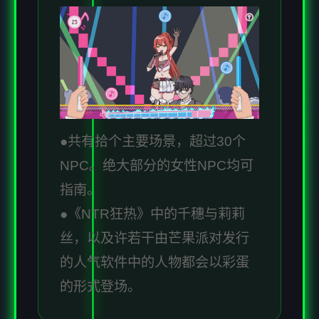
●共有拾个主要场景，超过30个
NPC。绝大部分的女性NPC均可
指南。
●《NTR狂热》中的千穗与莉莉
丝，以及许若干由芒果派对发行
的人气软件中的人物都会以彩蛋
的形式登场。