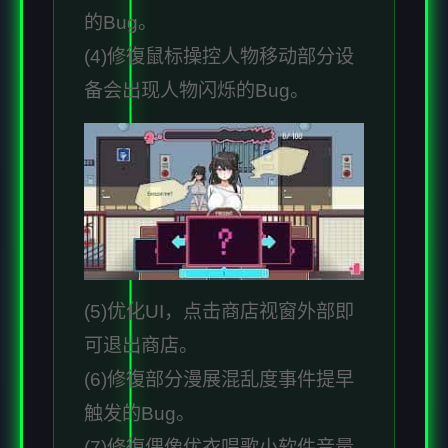
的Bug。
(4)修復鼠标操控人物移动部分设
备会出现人物闪烁的Bug。
(5)优化UI，点击商店视窗外部即
可退出商店。
(6)修復部分漫展混乱度事件提早
触发的Bug。
(7)修復偶像优衣唱歌小软件音量