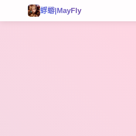
蜉蝣|MayFly