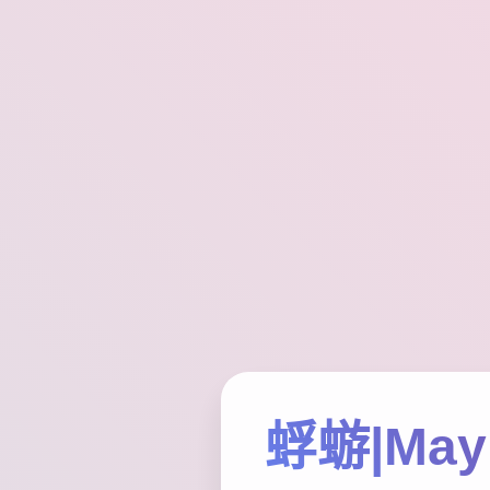
蜉蝣|May