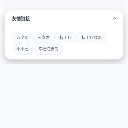
友情链接
vr少女
vr女友
特工17
特工17攻略
小十七
幸福幻想岛
🗝️ 玩法说明