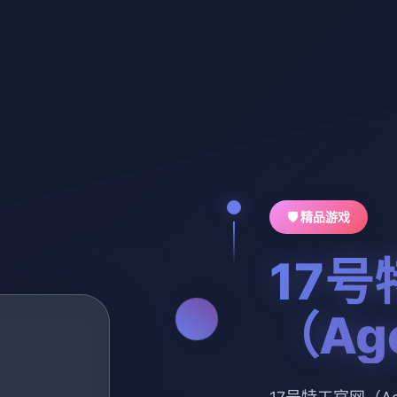
🛡️ 精品游戏
17
（Ag