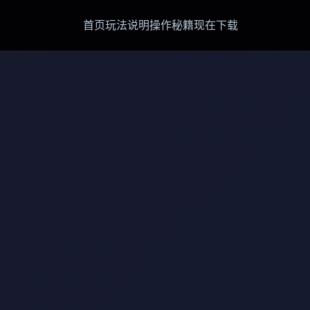
首页
玩法说明
操作秘籍
现在下载