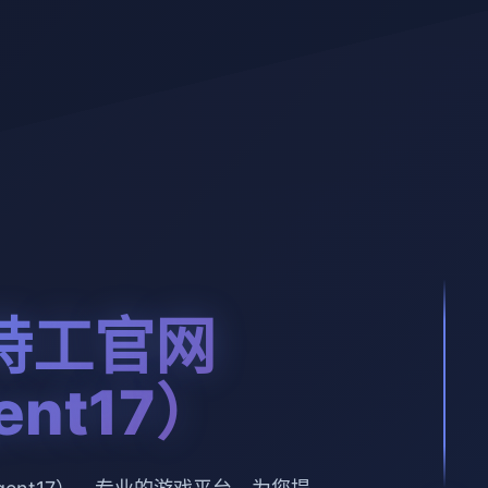
号特工官网
ent17）