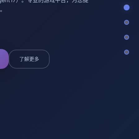
gent17）。专业的游戏平台，为您提
。
了解更多