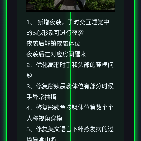
1、 新增夜袭，子时交互睡觉中
的5心形象可进行夜袭
夜袭后解锁夜袭体位
夜袭后在对应房间醒来
2、优化高潮时手和头部的穿模问
题
3、修复彤姨晨袭体位有部分时候
手异常抽搐
4、修复彤姨鱼接鳞体位第数个个
人称视角穿模
5、修复英文语言下绯燕发病的过
场异常中断