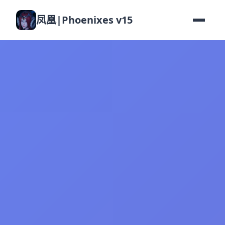
凤凰|Phoenixes v15