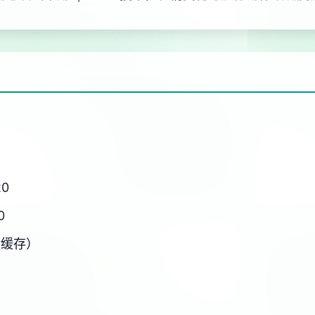
20
0
新缓存）