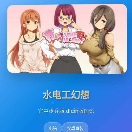
水电工幻想
官中步兵版,dlc新版国语
电脑
安卓直装