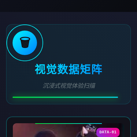
🗑️
视觉数据矩阵
沉浸式视觉体验扫描
DATA-01