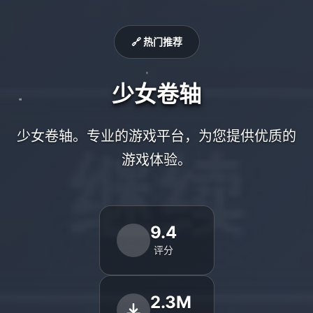
🔗 热门推荐
少女卷轴
少女卷轴。专业的游戏平台，为您提供优质的
游戏体验。
9.4
评分
2.3M