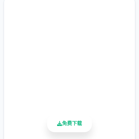
现在下载 迪亚纳之宝
完整版游戏，免费体验
2.3M+
总下载量
4.9/5
用户评分
900K+
活跃用户
免费下载