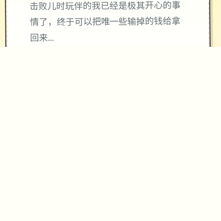
击败儿时玩伴的我已经是极其开心的事
情了，终于可以把唯一些输掉的钱给拿
回来...
唯一次性交易大师s 然后，我也随波逐
流地踏上了路程之旅(被儿时玩伴用「我
要去旅行了，你也给我去旅行」的压力
逼迫)。
在旅行的途中，我慢慢的接触到这区域
的谜团...
我的路程正式起始了!!