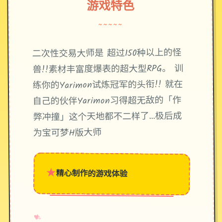
游戏特色
~~~~~
二次性交易大师是 超过150种以上的怪
兽!!素材丰富度爆表的超大型RPG。 训
练你的Yarimon试炼冠军的头衔!! 就在
自己的伙伴Yarimon习得超无敌的「作
弊冲撞」这个天地都不二样了...极后成
为宝可梦H版大师
★
精心制作的游戏体验
→
✧
♥