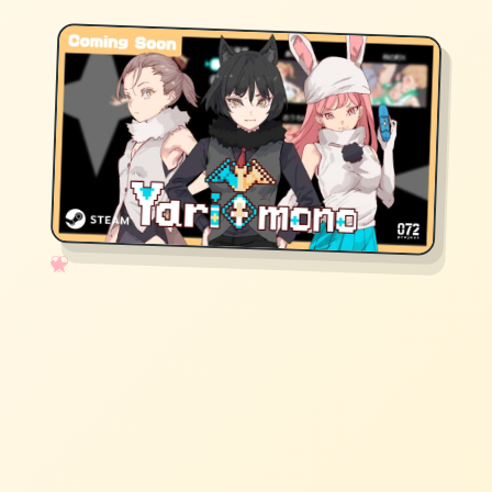
✧
♡
★
♥