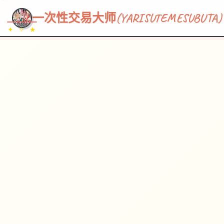
~~~
★
♡
✦
✧
♥
~
→
↗
一次性交易大师(YARISUTEMESUBUTA)
✦ ✧ ★