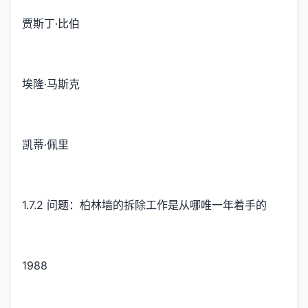
贾斯丁·比伯
埃隆·马斯克
凯蒂·佩里
1.7.2 问题：柏林墙的拆除工作是从哪唯一年着手的
1988