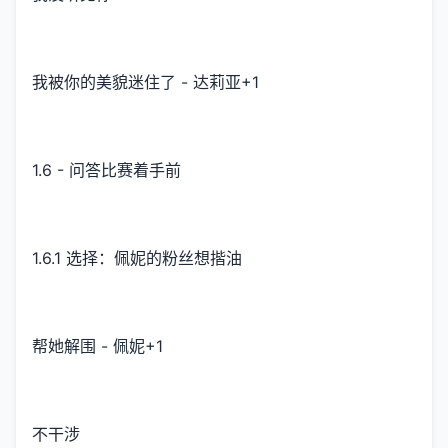
我被你的美貌迷住了 - 达莉亚+1
1.6 - 问答比赛着手前
1.6.1 选择：佩妮的粉丝想揩油
帮她解围 - 佩妮+1
不干涉