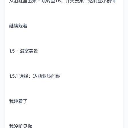
从浴缸里出来 - 跳转至1.6，并失去某个达莉亚小剧情
继续躲着
1.5 - 浴室美景
1.5.1 选择：达莉亚质问你
我睡着了
我没听见你