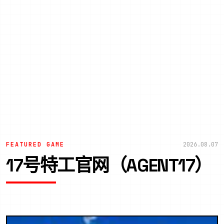
FEATURED GAME
2026.08.07
17号特工官网（AGENT17）