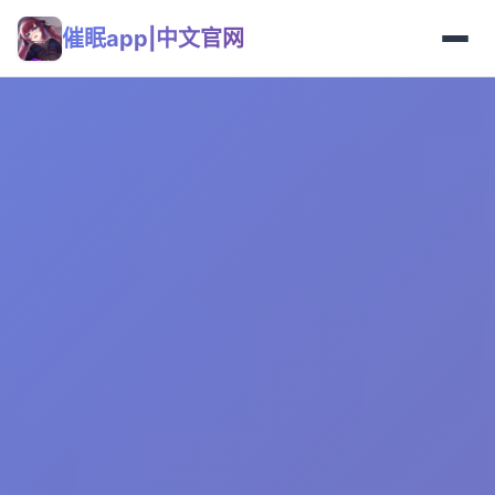
催眠app|中文官网