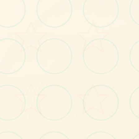
🔒
画面艺术展
○
感受游戏的视觉魅力
No.1
♡