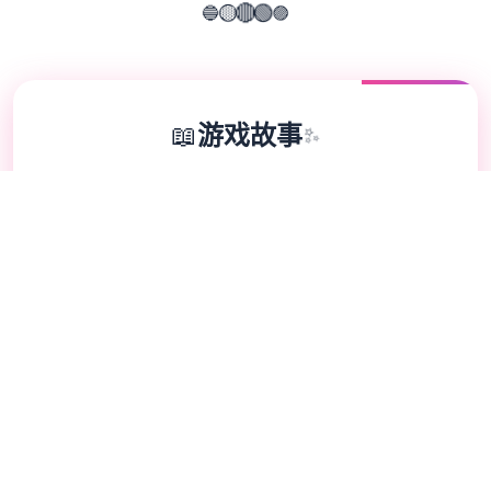
🔵
🟣
🟡
🔴
🟢
📖
游戏故事
✨
光阴似箭，那次令人难忘的夏日回忆转眼间就
已经是半年前的事情了。在这个寒假，我们的
主人公又回到了乡下，与莉音姐姐，结衣姐姐
和美雪姑姑再续前缘，为这个浪漫的剧情写下
了新的篇章。 在回到宁静的海滨小镇后，我
们的主人公不光可以尽情地休闲放松，还可以
跟家人与朋友们4同玩耍，重拾半年前的牵
绊。 在这个冬天，您究竟能制作出怎样的难
忘回忆呢？让我们拭目以待吧！