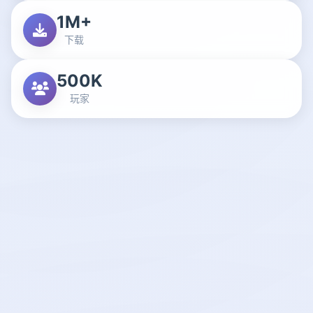
1M+
下载
500K
玩家