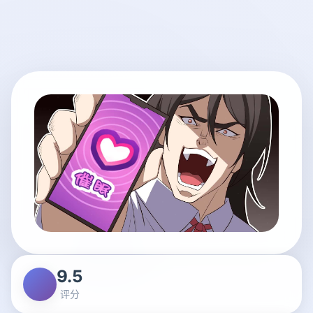
9.5
评分