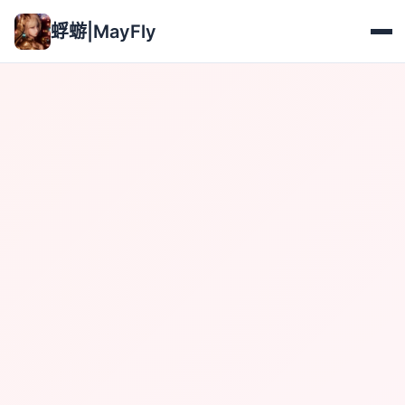
蜉蝣|MayFly