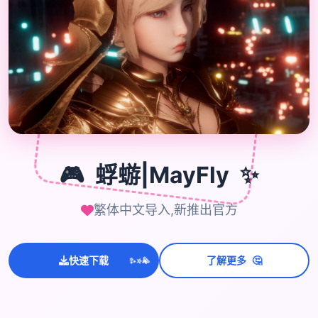
🎮
🎮
蜉蝣|MayFly
✨
繁体中文导入,新推出官方
🤔
快速下载
了解更多
💫
✨
⭐