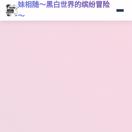
妹相随～黑白世界的缤纷冒险
～