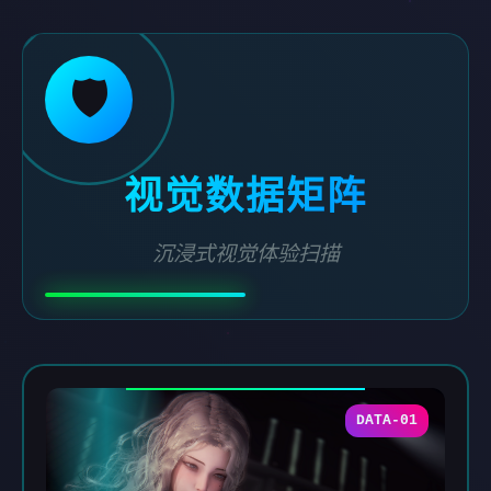
🛡️
视觉数据矩阵
沉浸式视觉体验扫描
DATA-01