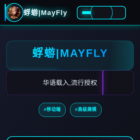
蜉蝣|MayFly
蜉蝣|MAYFLY
华语载入,流行授权
#移动端
#高级建模